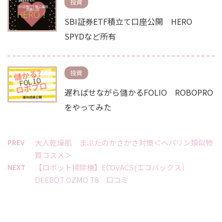
投資
SBI証券ETF積立て口座公開 HERO
SPYDなど所有
投資
遅ればせながら儲かるFOLIO ROBOPRO
をやってみた
PREV
大人乾燥肌 まぶたのかさかさ対策＜ヘパリン類似物
質コスメ＞
NEXT
【ロボット掃除機】ECOVACS(エコバックス）
DEEBOT OZMO T8 口コミ