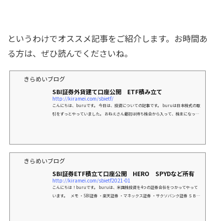
というわけでオススメ記事をご紹介します。お時間あ
る方は、ぜひ読んでくださいね。
きらめいブログ
SBI証券外貨建て口座公開 ETF積み立て
http://kiramei.com/sbietf/
こんにちは、buruです。 今日は、投資についての記事です。 buruは日本株式の取
引をずっとやっていました。 おねえさん最初は持ち株会から入って、株主になった
り、投資が楽しくなって、どんどんハマって
きらめいブログ
SBI証券ETF積立て口座公開 HERO SPYDなど所有
http://kiramei.com/sbietf2021-01
こんにちは！buruです。 buruは、米国株投資を4つの証券会社をつかってやって
います。 メモ ・SBI証券 ・楽天証券 ・マネックス証券 ・サクソバンク証券 ＳＢＩ
証券の開設はネクシ