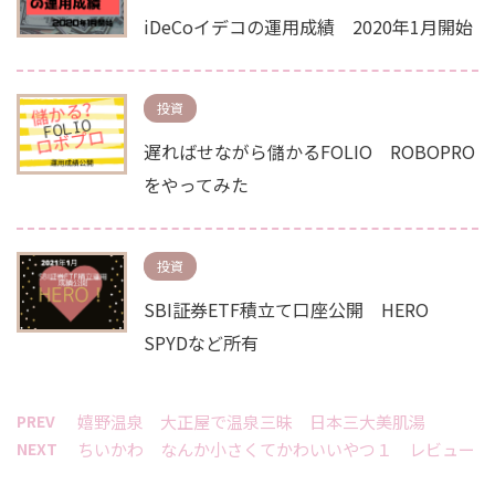
iDeCoイデコの運用成績 2020年1月開始
投資
遅ればせながら儲かるFOLIO ROBOPRO
をやってみた
投資
SBI証券ETF積立て口座公開 HERO
SPYDなど所有
PREV
嬉野温泉 大正屋で温泉三昧 日本三大美肌湯
NEXT
ちいかわ なんか小さくてかわいいやつ１ レビュー